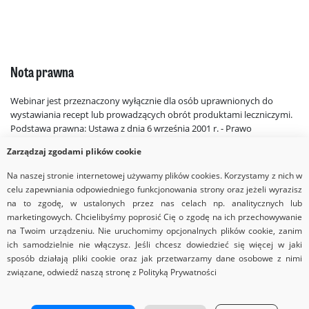
Nota prawna
Webinar jest przeznaczony wyłącznie dla osób uprawnionych do
wystawiania recept lub prowadzących obrót produktami leczniczymi.
Podstawa prawna: Ustawa z dnia 6 września 2001 r. - Prawo
farmaceutyczne (Dz.U. z 2025 r. poz. 750). Organizator działa zgodnie z
Zarządzaj zgodami plików cookie
Kodeksem Dobrych Praktyk INFARMA.
Na naszej stronie internetowej używamy plików cookies. Korzystamy z nich w
celu zapewniania odpowiedniego funkcjonowania strony oraz jeżeli wyrazisz
na to zgodę, w ustalonych przez nas celach np. analitycznych lub
marketingowych. Chcielibyśmy poprosić Cię o zgodę na ich przechowywanie
na Twoim urządzeniu. Nie uruchomimy opcjonalnych plików cookie, zanim
ich samodzielnie nie włączysz. Jeśli chcesz dowiedzieć się więcej w jaki
sposób działają pliki cookie oraz jak przetwarzamy dane osobowe z nimi
związane, odwiedź naszą stronę z Polityką Prywatności
Copyrights © 2026 Via Medica
Strona główna
Nota prawna