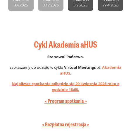
3.4.2025
3.12.2025
5.2.2026
29.4.2026
Cykl Akademia aHUS
Szanowni Państwo,
zapraszamy do udziału w cyklu
Virtual Meetings
pt.
Akademia
aHUS
.
Najbliższe spotkanie odbędzie się 29 kwietnia 2026 roku o
godzinie 18:00.
< Program spotkania >
< Bezpłatna rejestracja >